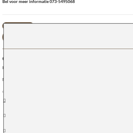
Bel voor meer informatie 073-5495068
OFFERTE AANVRAGEN
OMSCHRIJVING
Keukenblad Silestone Yukon composiet
Neem contact met ons op of stuur een tekening van uw keukenblad naar
Snelle
leveringen
Klanten beoordelen ons met
een 9.3
Groot assortiment
uit voorraad leverbaar