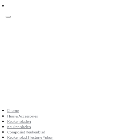
Menu
Klanten beoordelen ons met 9.3
073 549 50 68
verkoop@sknatuursteen.nl
073 549 50 68
home
Huis & Accessoires
Keukenbladen
Keukenbladen
Composiet Keukenblad
Keukenblad Silestone Yukon