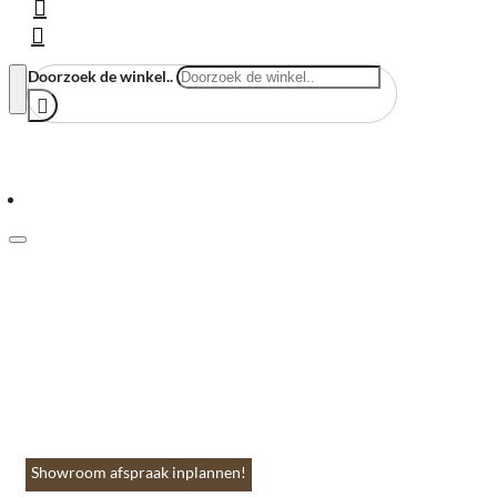
Doorzoek de winkel..
Menu
Home
Vloeren & Wanden
Huis & Accessoires
Tuin & Terras
Toebehoren
Contact
Showroom afspraak inplannen!