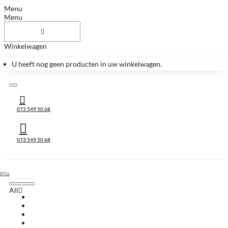
Menu
Menu
Winkelwagen
U heeft nog geen producten in uw winkelwagen.
073 549 50 68
073 549 50 68
All
All
Huis & Accessoires
Keukenbladen
Keukenbladen