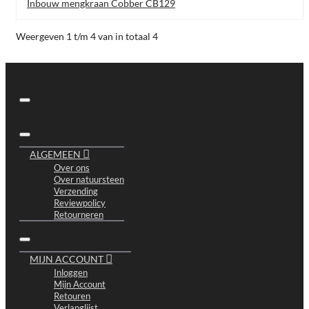
Inbouw mengkraan Cobber CB129
Weergeven 1 t/m 4 van in totaal 4
ALGEMEEN
Over ons
Over natuursteen
Verzending
Reviewpolicy
Retourneren
MIJN ACCOUNT
Inloggen
Mijn Account
Retouren
Verlanglijst