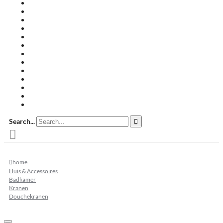
Travertin terrastegels
Zandsteen
Keramische terrastegels
Split & grind
Brievenbussen
Muurafdekkers
Tuinmeubelen
Buitenkeukens
Zwembadranden
Waalformaat
Restpartij tegels
Keramisch
Natuursteen
Search...
home
Huis & Accessoires
Badkamer
Kranen
Douchekranen