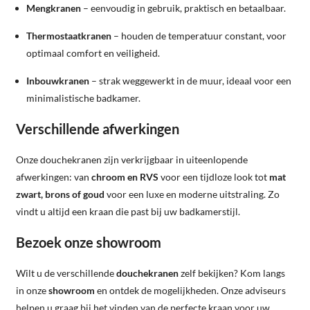
Mengkranen
– eenvoudig in gebruik, praktisch en betaalbaar.
Thermostaatkranen
– houden de temperatuur constant, voor
optimaal comfort en veiligheid.
Inbouwkranen
– strak weggewerkt in de muur, ideaal voor een
minimalistische badkamer.
Verschillende afwerkingen
Onze douchekranen zijn verkrijgbaar in uiteenlopende
afwerkingen: van
chroom en RVS
voor een tijdloze look tot
mat
zwart, brons of goud
voor een luxe en moderne uitstraling. Zo
vindt u altijd een kraan die past bij uw badkamerstijl.
Bezoek onze showroom
Wilt u de verschillende
douchekranen
zelf bekijken? Kom langs
in onze
showroom
en ontdek de mogelijkheden. Onze adviseurs
helpen u graag bij het vinden van de perfecte kraan voor uw