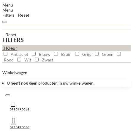
Menu
Menu
Filters
Reset
Reset
FILTERS
Kleur
Antraciet
Blauw
Bruin
Grijs
Groen
Rood
Wit
Zwart
Winkelwagen
U heeft nog geen producten in uw winkelwagen.
073 549 50 68
073 549 50 68