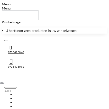
Menu
Menu
Winkelwagen
U heeft nog geen producten in uw winkelwagen.
073 549 50 68
073 549 50 68
All
All
Huis & Accessoires
Keukenbladen
Keukenbladen