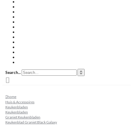
Travertin terrastegels
Zandsteen
Keramische terrastegels
Split & grind
Brievenbussen
Muurafdekkers
Tuinmeubelen
Buitenkeukens
Zwembadranden
Waalformaat
Restpartij tegels
Keramisch
Natuursteen
Search...
home
Huis & Accessoires
Keukenbladen
Keukenbladen
Graniet Keukenbladen
Keukenblad Graniet Black Galaxy