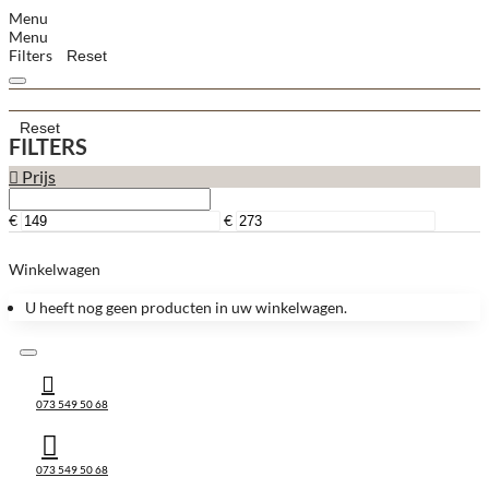
Menu
Menu
Filters
Reset
Reset
FILTERS
Prijs
€
€
Winkelwagen
U heeft nog geen producten in uw winkelwagen.
073 549 50 68
073 549 50 68