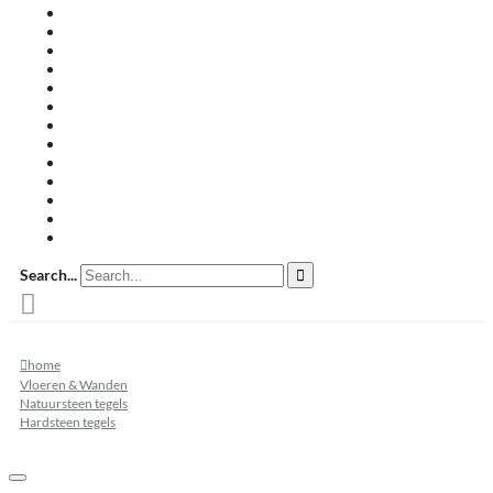
Travertin terrastegels
Zandsteen
Keramische terrastegels
Split & grind
Brievenbussen
Muurafdekkers
Tuinmeubelen
Buitenkeukens
Zwembadranden
Waalformaat
Restpartij tegels
Keramisch
Natuursteen
Search...
home
Vloeren & Wanden
Natuursteen tegels
Hardsteen tegels