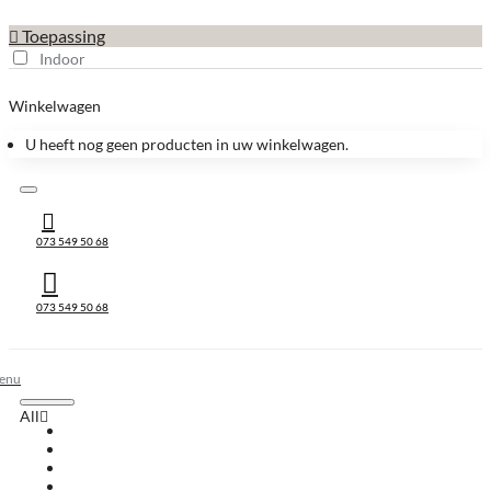
Toepassing
Indoor
Winkelwagen
U heeft nog geen producten in uw winkelwagen.
073 549 50 68
073 549 50 68
All
All
Huis & Accessoires
Keukenbladen
Keukenbladen