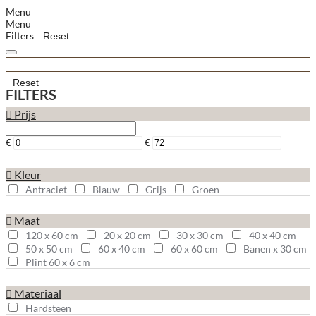
Menu
Menu
Filters
Reset
Reset
FILTERS
Prijs
€
€
Kleur
Antraciet
Blauw
Grijs
Groen
Maat
120 x 60 cm
20 x 20 cm
30 x 30 cm
40 x 40 cm
50 x 50 cm
60 x 40 cm
60 x 60 cm
Banen x 30 cm
Plint 60 x 6 cm
Materiaal
Hardsteen