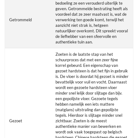
bedoeling ze een verouderd uiterlijk te
geven. Getrommelde bestrating heeft als
voordeel dat ze zeer maatvast is, wat de
Getrommeld
verwerking ten goede komt, terwijl het
aanzicht niet strak is, hetgeen
natuurlijker overkomt. Dit spreekt vooral
de liefhebber van een sfeervolle en
authentieke tuin aan.
Zoeten is de laatste stap van het
schuurproces dat met een zeer fijne
korrel gebeurd. Een eigenschap van
gezoet hardsteen is dat het fijn in gebruik
is. De vloer is doordat hij gezoet is minder
bevattelijk voor vuil en vocht. Daarnaast
wordt een gezoete hardsteen vloer
minder snel lelijk door slijtage dan bijv.
een gepolijste vloer. Gezoete tegels
hebben namelijk een iets mattere
(matglans) uitstraling dan gepolijste
tegels. Hierdoor is slijtage minder snel
Gezoet
zichtbaar. Zoeten is de meest
authentieke manier van bewerken en
wordt ook vaak toegepast op belgisch
hardsteen. Chinese hardsteen die gezoet