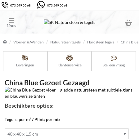
073 549 50 68
073 549 50 68
Vloeren & Wanden
Natuursteen tegels
Hardsteen tegels
China Blue
home
Leveringen
Klantenservice
Stel een vraag
China Blue Gezoet Gezaagd
Beschikbare opties:
Tegels; per m² / Plint; per mtr