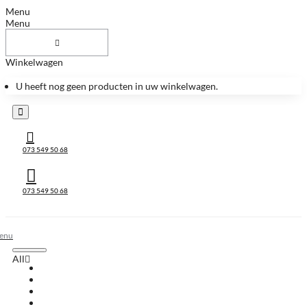
Menu
Menu
Winkelwagen
U heeft nog geen producten in uw winkelwagen.
073 549 50 68
073 549 50 68
All
All
Huis & Accessoires
Keukenbladen
Keukenbladen