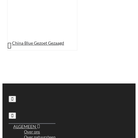
China Blue Gezoet Gezaagd
ALGEMEEN
Over ons
Over natuursteen