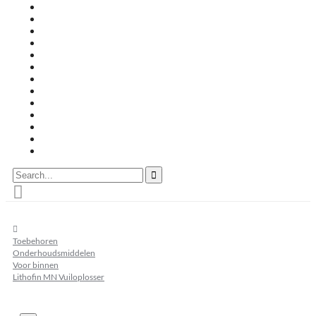
Travertin terrastegels
Zandsteen
Keramische terrastegels
Split & grind
Brievenbussen
Muurafdekkers
Tuinmeubelen
Buitenkeukens
Zwembadranden
Waalformaat
Restpartij tegels
Keramisch
Natuursteen
Search...
home
Toebehoren
Onderhoudsmiddelen
Voor binnen
Lithofin MN Vuiloplosser