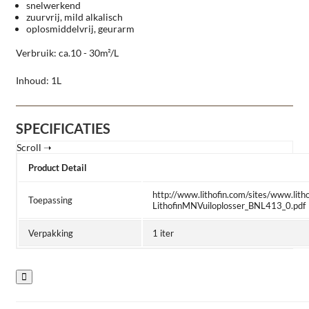
snelwerkend
zuurvrij, mild alkalisch
oplosmiddelvrij, geurarm
Verbruik: ca.10 - 30m²/L
Inhoud: 1L
SPECIFICATIES
Product Detail
http://www.lithofin.com/sites/www.lithof
Toepassing
LithofinMNVuiloplosser_BNL413_0.pdf
Verpakking
1 iter