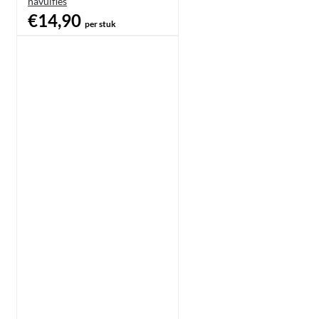
navulfles
€14,90
per stuk