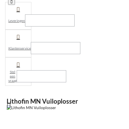
Leveringen
Klantenservice
Stel
een
vraag
Lithofin MN Vuiloplosser