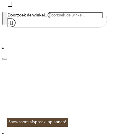
Doorzoek de winkel..
Menu
Home
Vloeren & Wanden
Huis & Accessoires
Tuin & Terras
Toebehoren
Contact
Showroom afspraak inplannen!
Menu