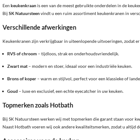
Een
keukenkraan
is een van de meest gebruikte onderdelen in de keuken.
Bij
SK Natuursteen
vindt u een ruim assortiment keukenkranen in ver
Verschillende afwerkingen
Keukenkranen zijn verkrijgbaar in uiteenlopende uitvoeringen, zodat er a
RVS of chroom
– tijdloos, strak en onderhoudsvriendelijk.
Zwart mat
– modern en stoer, ideaal voor een industriële keuken.
Brons of koper
– warm en stijlvol, perfect voor een klassieke of landel
Goud
– luxe en exclusief, een echte eyecatcher in uw keuken.
Topmerken zoals Hotbath
Bij SK Natuursteen werken wij met topmerken die garant staan voor kwa
Naast Hotbath voeren wij ook andere kwaliteitsmerken, zodat u altijd d