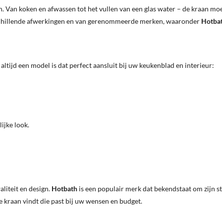
 Van koken en afwassen tot het vullen van een glas water – de kraan moet 
schillende afwerkingen en van gerenommeerde merken, waaronder
Hotba
ltijd een model is dat perfect aansluit bij uw keukenblad en interieur:
ijke look.
liteit en design.
Hotbath
is een populair merk dat bekendstaat om zijn 
e kraan vindt die past bij uw wensen en budget.