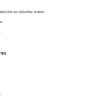
tischer en stijlvoller maken:
e.
.
res
n
.