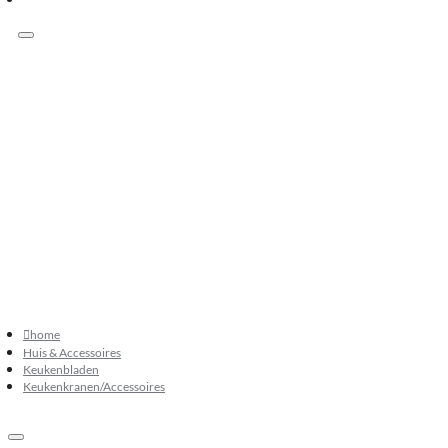
Klanten beoordelen ons met 9.3
073 549 50 68
verkoop@sknatuursteen.nl
073 549 50 68
home
Huis & Accessoires
Keukenbladen
Keukenkranen/Accessoires