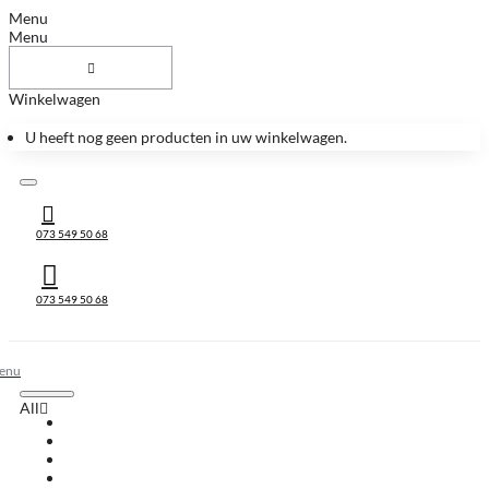
Menu
Menu
Winkelwagen
U heeft nog geen producten in uw winkelwagen.
073 549 50 68
073 549 50 68
All
All
Huis & Accessoires
Keukenbladen
Keukenbladen