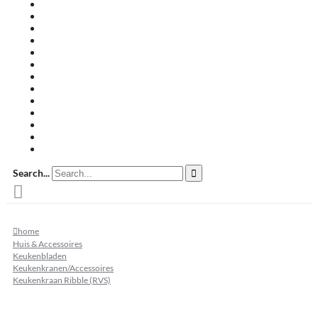
Travertin terrastegels
Zandsteen
Keramische terrastegels
Split & grind
Brievenbussen
Muurafdekkers
Tuinmeubelen
Buitenkeukens
Zwembadranden
Waalformaat
Restpartij tegels
Keramisch
Natuursteen
Search...
home
Huis & Accessoires
Keukenbladen
Keukenkranen/Accessoires
Keukenkraan Ribble (RVS)