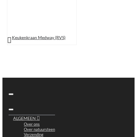
Keukenkraan Medway (RVS)
ALGEMEEN
Over ons
Over natuursteen
Verzending