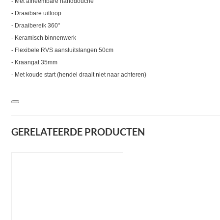
- Met afneembare handdouche
- Draaibare uitloop
- Draaibereik 360°
- Keramisch binnenwerk
- Flexibele RVS aansluitslangen 50cm
- Kraangat 35mm
- Met koude start (hendel draait niet naar achteren)
GERELATEERDE PRODUCTEN