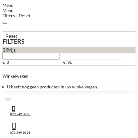
Menu
Menu
Filters
Reset
Reset
FILTERS
Prijs
€
€
Winkelwagen
U heeft nog geen producten in uw winkelwagen.
073 549 50 68
073 549 50 68