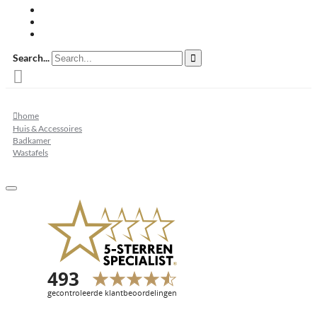
Restpartij tegels
Keramisch
Natuursteen
Search...
home
Huis & Accessoires
Badkamer
Wastafels