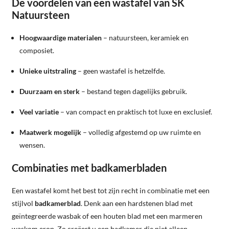
De voordelen van een wastafel van SK
Natuursteen
Hoogwaardige materialen
– natuursteen, keramiek en
composiet.
Unieke uitstraling
– geen wastafel is hetzelfde.
Duurzaam en sterk
– bestand tegen dagelijks gebruik.
Veel variatie
– van compact en praktisch tot luxe en exclusief.
Maatwerk mogelijk
– volledig afgestemd op uw ruimte en
wensen.
Combinaties met badkamerbladen
Een wastafel komt het best tot zijn recht in combinatie met een
stijlvol
badkamerblad
. Denk aan een hardstenen blad met
geïntegreerde wasbak of een houten blad met een marmeren
waskom erop. Zo creëert u een badkamer die niet alleen