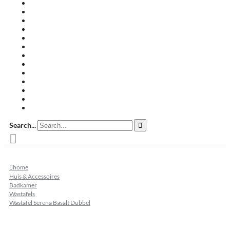
Travertin terrastegels
Zandsteen
Keramische terrastegels
Split & grind
Brievenbussen
Muurafdekkers
Tuinmeubelen
Buitenkeukens
Zwembadranden
Waalformaat
Restpartij tegels
Keramisch
Natuursteen
Search...
home
Huis & Accessoires
Badkamer
Wastafels
Wastafel Serena Basalt Dubbel