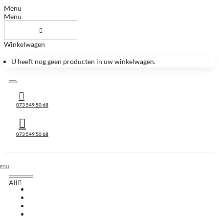
Menu
Menu
Winkelwagen
U heeft nog geen producten in uw winkelwagen.
073 549 50 68
073 549 50 68
All
All
Huis & Accessoires
Keukenbladen
Keukenbladen