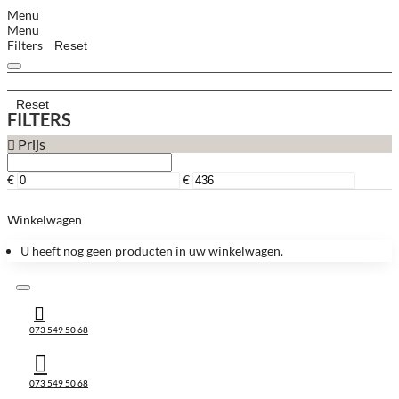
Menu
Menu
Filters
Reset
Reset
FILTERS
Prijs
€
€
Winkelwagen
U heeft nog geen producten in uw winkelwagen.
073 549 50 68
073 549 50 68