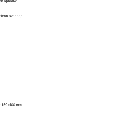
 en opbouw
yclean overloop
 + 150x400 mm