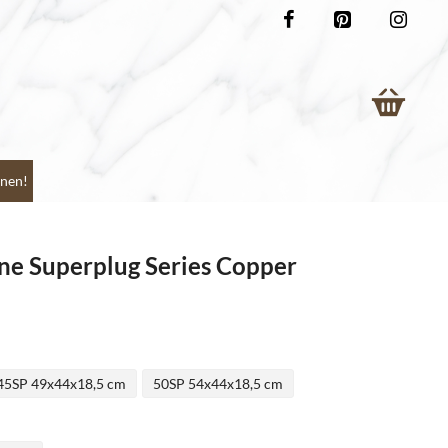
nen!
ne Superplug Series Copper
45SP 49x44x18,5 cm
50SP 54x44x18,5 cm