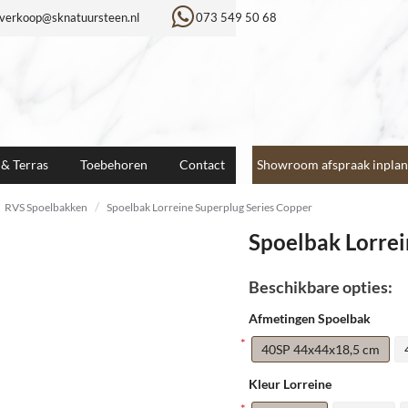
verkoop@sknatuursteen.nl
073 549 50 68
 & Terras
Toebehoren
Contact
Showroom afspraak inplan
RVS Spoelbakken
Spoelbak Lorreine Superplug Series Copper
Spoelbak Lorrei
Beschikbare opties:
Afmetingen Spoelbak
40SP 44x44x18,5 cm
Kleur Lorreine