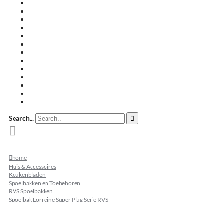
Travertin terrastegels
Zandsteen
Keramische terrastegels
Split & grind
Brievenbussen
Muurafdekkers
Tuinmeubelen
Buitenkeukens
Zwembadranden
Waalformaat
Restpartij tegels
Keramisch
Natuursteen
Search...
home
Huis & Accessoires
Keukenbladen
Spoelbakken en Toebehoren
RVS Spoelbakken
Spoelbak Lorreine Super Plug Serie RVS