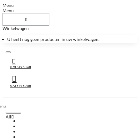
Menu
Menu
Winkelwagen
U heeft nog geen producten in uw winkelwagen.
073 549 50 68
073 549 50 68
All
All
Huis & Accessoires
Keukenbladen
Keukenbladen