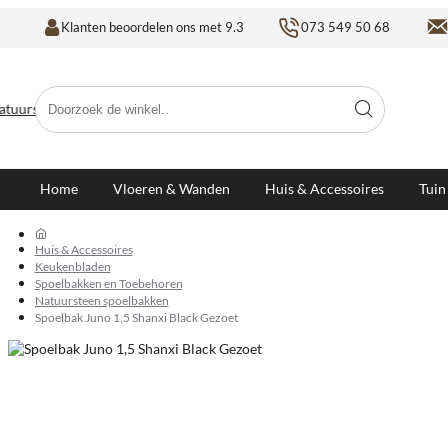
Klanten beoordelen ons met 9.3
073 549 50 68
Doorzoek
de
winkel..
Home
Vloeren & Wanden
Huis & Accessoires
Tuin
h
Huis & Accessoires
o
Keukenbladen
m
Spoelbakken en Toebehoren
e
Natuursteen spoelbakken
Spoelbak Juno 1,5 Shanxi Black Gezoet