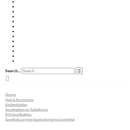
Travertin terrastegels
Zandsteen
Keramische terrastegels
Split & grind
Brievenbussen
Muurafdekkers
Tuinmeubelen
Buitenkeukens
Zwembadranden
Waalformaat
Restpartij tegels
Keramisch
Natuursteen
Search...
home
Huis & Accessoires
Keukenbladen
Spoelbakken en Toebehoren
RVS Spoelbakken
Spoelbak Lorreine Superplug Series GunMetal