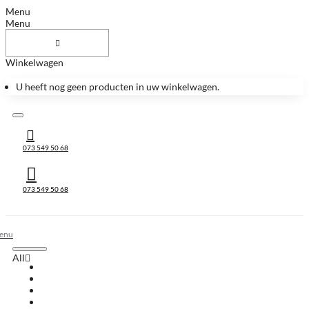
Menu
Menu
Winkelwagen
U heeft nog geen producten in uw winkelwagen.
073 549 50 68
073 549 50 68
All
All
Huis & Accessoires
Keukenbladen
Keukenbladen