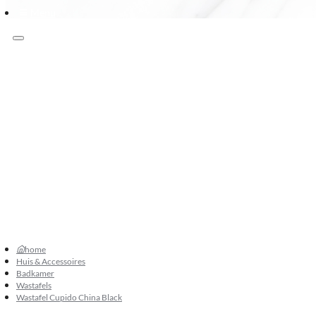
Menu
Klanten beoordelen ons met 9.3
073 549 50 68
verkoop@sknatuursteen.nl
073 549 50 68
home
Huis & Accessoires
Badkamer
Wastafels
Wastafel Cupido China Black