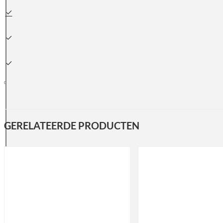
Snelle
leveringen
Klanten beoordelen ons met
een 9.3
Groot assortiment
uit voorraad leverbaar
GERELATEERDE PRODUCTEN