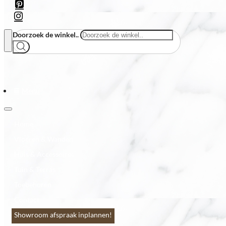
Doorzoek de winkel..
Menu
Home
Vloeren & Wanden
Huis & Accessoires
Tuin & Terras
Toebehoren
Contact
Showroom afspraak inplannen!