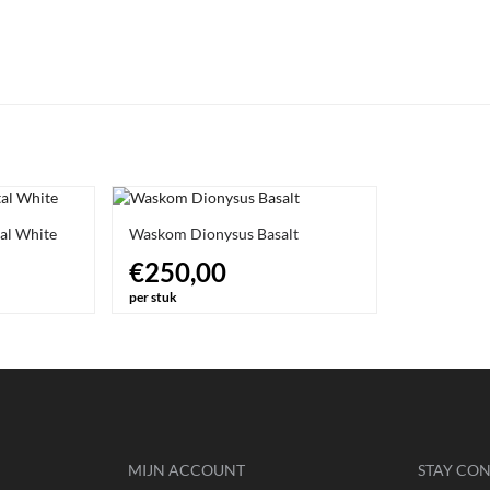
al White
Waskom Dionysus Basalt
€250,00
per stuk
MIJN ACCOUNT
STAY CO