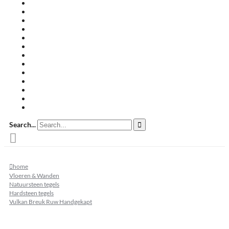
Travertin terrastegels
Zandsteen
Keramische terrastegels
Split & grind
Brievenbussen
Muurafdekkers
Tuinmeubelen
Buitenkeukens
Zwembadranden
Waalformaat
Restpartij tegels
Keramisch
Natuursteen
Search...
home
Vloeren & Wanden
Natuursteen tegels
Hardsteen tegels
Vulkan Breuk Ruw Handgekapt