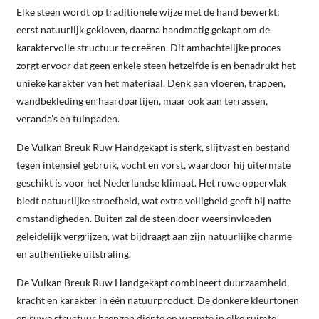
Elke steen wordt op traditionele wijze met de hand bewerkt:
eerst natuurlijk gekloven, daarna handmatig gekapt om de
karaktervolle structuur te creëren. Dit ambachtelijke proces
zorgt ervoor dat geen enkele steen hetzelfde is en benadrukt het
unieke karakter van het materiaal. Denk aan vloeren, trappen,
wandbekleding en haardpartijen, maar ook aan terrassen,
veranda’s en tuinpaden.
De Vulkan Breuk Ruw Handgekapt is sterk, slijtvast en bestand
tegen intensief gebruik, vocht en vorst, waardoor hij uitermate
geschikt is voor het Nederlandse klimaat. Het ruwe oppervlak
biedt natuurlijke stroefheid, wat extra veiligheid geeft bij natte
omstandigheden. Buiten zal de steen door weersinvloeden
geleidelijk vergrijzen, wat bijdraagt aan zijn natuurlijke charme
en authentieke uitstraling.
De Vulkan Breuk Ruw Handgekapt combineert duurzaamheid,
kracht en karakter in één natuurproduct. De donkere kleurtonen
en ruwe structuur brengen diepte en warmte in elke ruimte,