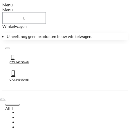
Menu
Menu
Winkelwagen
U heeft nog geen producten in uw winkelwagen.
073 549 50 68
073 549 50 68
All
All
Huis & Accessoires
Keukenbladen
Keukenbladen