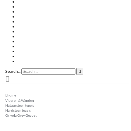
Travertin terrastegels
Zandsteen
Keramische terrastegels
Split & grind
Brievenbussen
Muurafdekkers
Tuinmeubelen
Buitenkeukens
Zwembadranden
Waalformaat
Restpartij tegels
Keramisch
Natuursteen
Search...
home
Vloeren & Wanden
Natuursteen tegels
Hardsteen tegels
Grivola Grey Gezoet