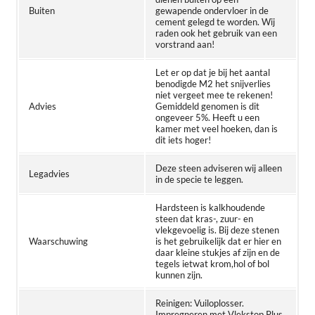
Buiten
gewapende ondervloer in de
cement gelegd te worden. Wij
raden ook het gebruik van een
vorstrand aan!
Let er op dat je bij het aantal
benodigde M2 het snijverlies
niet vergeet mee te rekenen!
Advies
Gemiddeld genomen is dit
ongeveer 5%. Heeft u een
kamer met veel hoeken, dan is
dit iets hoger!
Deze steen adviseren wij alleen
Legadvies
in de specie te leggen.
Hardsteen is kalkhoudende
steen dat kras-, zuur- en
vlekgevoelig is. Bij deze stenen
Waarschuwing
is het gebruikelijk dat er hier en
daar kleine stukjes af zijn en de
tegels ietwat krom,hol of bol
kunnen zijn.
Reinigen: Vuiloplosser.
Impregneren met Vlekstop Plus