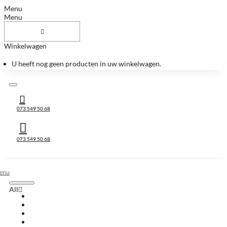
Menu
Menu
Winkelwagen
U heeft nog geen producten in uw winkelwagen.
073 549 50 68
073 549 50 68
All
All
Huis & Accessoires
Keukenbladen
Keukenbladen