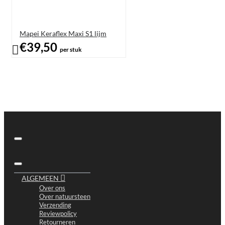
Mapei Keraflex Maxi S1 lijm
€39,50
per stuk
ALGEMEEN
Over ons
Over natuursteen
Verzending
Reviewpolicy
Retourneren