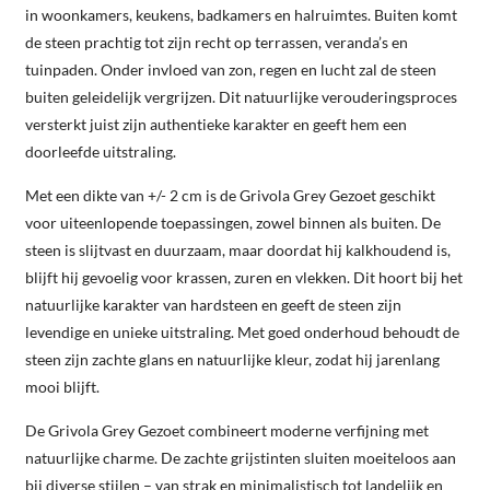
in woonkamers, keukens, badkamers en halruimtes. Buiten komt
de steen prachtig tot zijn recht op terrassen, veranda’s en
tuinpaden. Onder invloed van zon, regen en lucht zal de steen
buiten geleidelijk vergrijzen. Dit natuurlijke verouderingsproces
versterkt juist zijn authentieke karakter en geeft hem een
doorleefde uitstraling.
Met een dikte van +/- 2 cm is de Grivola Grey Gezoet geschikt
voor uiteenlopende toepassingen, zowel binnen als buiten. De
steen is slijtvast en duurzaam, maar doordat hij kalkhoudend is,
blijft hij gevoelig voor krassen, zuren en vlekken. Dit hoort bij het
natuurlijke karakter van hardsteen en geeft de steen zijn
levendige en unieke uitstraling. Met goed onderhoud behoudt de
steen zijn zachte glans en natuurlijke kleur, zodat hij jarenlang
mooi blijft.
De Grivola Grey Gezoet combineert moderne verfijning met
natuurlijke charme. De zachte grijstinten sluiten moeiteloos aan
bij diverse stijlen – van strak en minimalistisch tot landelijk en