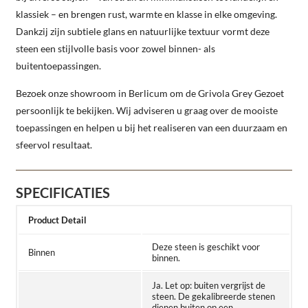
klassiek – en brengen rust, warmte en klasse in elke omgeving.
Dankzij zijn subtiele glans en natuurlijke textuur vormt deze
steen een stijlvolle basis voor zowel binnen- als
buitentoepassingen.
Bezoek onze showroom in Berlicum om de Grivola Grey Gezoet
persoonlijk te bekijken. Wij adviseren u graag over de mooiste
toepassingen en helpen u bij het realiseren van een duurzaam en
sfeervol resultaat.
SPECIFICATIES
Product Detail
Deze steen is geschikt voor
Binnen
binnen.
Ja. Let op: buiten vergrijst de
steen. De gekalibreerde stenen
dienen buiten op een