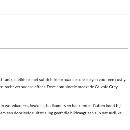
chtantracietkleur met subtiele kleurnuances die zorgen voor een rustig
 een zacht verouderd effect. Deze combinatie maakt de Grivola Grey
er in woonkamers, keukens, badkamers en halruimtes. Buiten komt hij
hem een doorleefde uitstraling geeft die bijdraagt aan zijn natuurlijke