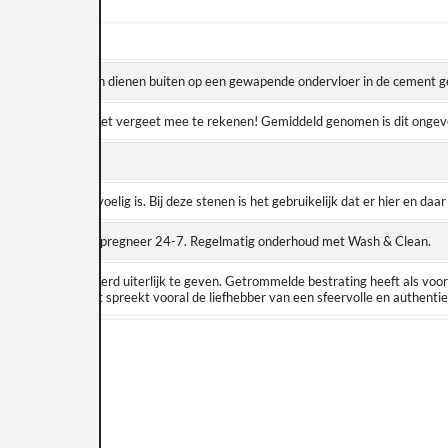
 gekalibreerde stenen dienen buiten op een gewapende ondervloer in de cement 
M2 het snijverlies niet vergeet mee te rekenen! Gemiddeld genomen is dit ongev
e te leggen.
uur- en vlekgevoelig is. Bij deze stenen is het gebruikelijk dat er hier en daar 
Vlekstop Plus of Impregneer 24-7. Regelmatig onderhoud met Wash & Clean.
 ze een verouderd uiterlijk te geven. Getrommelde bestrating heeft als voord
ijker overkomt. Dit spreekt vooral de liefhebber van een sfeervolle en authentie