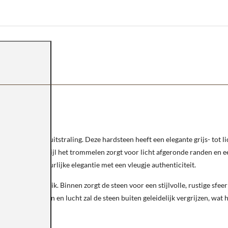
ze en warme uitstraling. Deze hardsteen heeft een elegante grijs- tot li
le structuur, terwijl het trommelen zorgt voor licht afgeronde randen en
houdt van natuurlijke elegantie met een vleugje authenticiteit.
s buitengebruik. Binnen zorgt de steen voor een stijlvolle, rustige sfe
ed van zon, regen en lucht zal de steen buiten geleidelijk vergrijzen, wat 