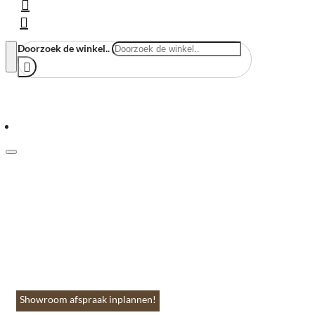
Doorzoek de winkel..
Menu
Home
Vloeren & Wanden
Huis & Accessoires
Tuin & Terras
Toebehoren
Contact
Showroom afspraak inplannen!