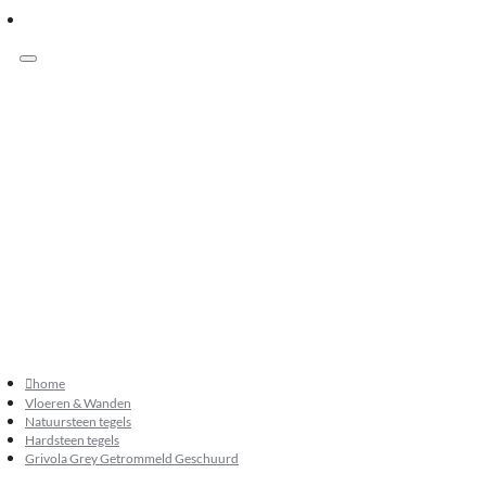
Menu
Klanten beoordelen ons met 9.3
073 549 50 68
verkoop@sknatuursteen.nl
073 549 50 68
home
Vloeren & Wanden
Natuursteen tegels
Hardsteen tegels
Grivola Grey Getrommeld Geschuurd