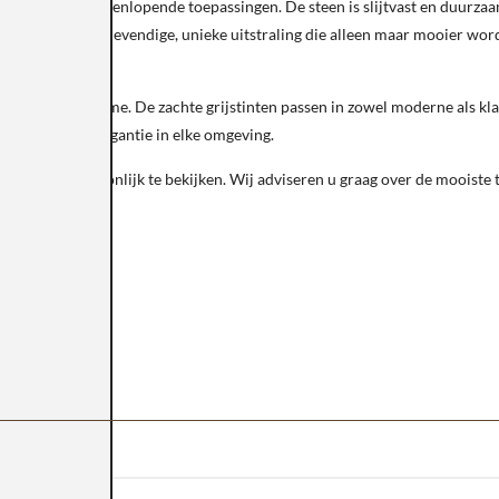
hikt voor uiteenlopende toepassingen. De steen is slijtvast en duurzaam,
n zorgt voor een levendige, unieke uitstraling die alleen maar mooier wor
fijnde charme. De zachte grijstinten passen in zowel moderne als klass
e en tijdloze elegantie in elke omgeving.
uurd persoonlijk te bekijken. Wij adviseren u graag over de mooiste to