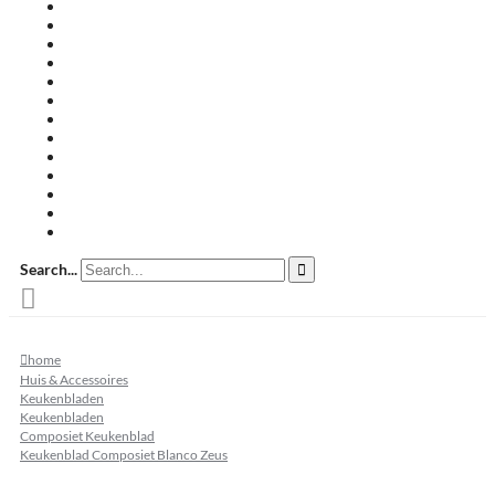
Travertin terrastegels
Zandsteen
Keramische terrastegels
Split & grind
Brievenbussen
Muurafdekkers
Tuinmeubelen
Buitenkeukens
Zwembadranden
Waalformaat
Restpartij tegels
Keramisch
Natuursteen
Search...
home
Huis & Accessoires
Keukenbladen
Keukenbladen
Composiet Keukenblad
Keukenblad Composiet Blanco Zeus