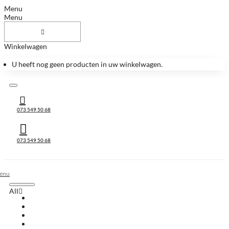
Menu
Menu
Winkelwagen
U heeft nog geen producten in uw winkelwagen.
073 549 50 68
073 549 50 68
All
All
Huis & Accessoires
Keukenbladen
Keukenbladen