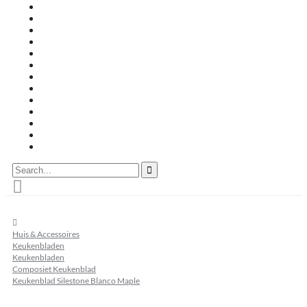
Travertin terrastegels
Zandsteen
Keramische terrastegels
Split & grind
Brievenbussen
Muurafdekkers
Tuinmeubelen
Buitenkeukens
Zwembadranden
Waalformaat
Restpartij tegels
Keramisch
Natuursteen
Search...
home
Huis & Accessoires
Keukenbladen
Keukenbladen
Composiet Keukenblad
Keukenblad Silestone Blanco Maple