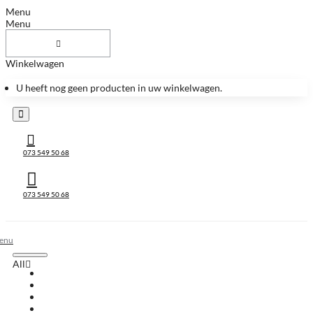
Menu
Menu
Winkelwagen
U heeft nog geen producten in uw winkelwagen.
073 549 50 68
073 549 50 68
All
All
Huis & Accessoires
Keukenbladen
Keukenbladen