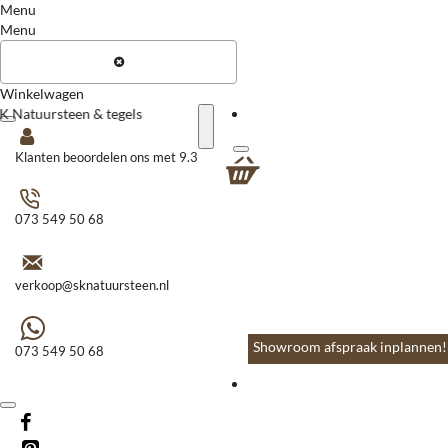
Menu
Menu
Winkelwagen
Menu
Klanten beoordelen ons met 9.3
Home
Vloeren & Wanden
073 549 50 68
Huis & Accessoires
Tuin & Terras
verkoop@sknatuursteen.nl
Toebehoren
Contact
Showroom afspraak inplannen!
073 549 50 68
Menu