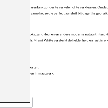
n egale structuur jarenlang zonder te vergelen of te verkleuren. Omdat v
is daarmee een duurzame keuze die perfect aansluit bij dagelijks gebruik
ten, rvs, marmerlooks, zandkleuren en andere moderne natuurtinten. Het 
sch en minimalistisch: Miami White versterkt de helderheid en rust in el
n?
n lichte composietsoorten.
 en alle mogelijkheden in maatwerk.