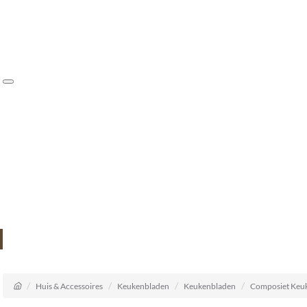
Klanten beoordelen ons met 9.3
073 549 50 68
verkoop@sknatuursteen.nl
073 549 50 68
home
Huis & Accessoires
Keukenbladen
Keukenbladen
Composiet Keu