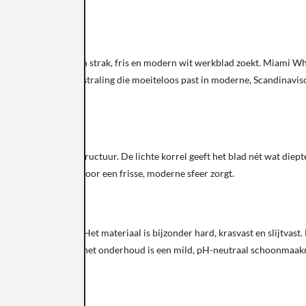
e
euze voor wie een strak, fris en modern wit werkblad zoekt. Miami White
, lichte en heldere uitstraling die moeiteloos past in moderne, Scandinavi
keuken.
leur en subtiele structuur. De lichte korrel geeft het blad nét wat diepte
 als grotere keukens voor een frisse, moderne sfeer zorgt.
rrels en harsen. Het materiaal is bijzonder hard, krasvast en slijtvast
gelijks gebruik. Voor het onderhoud is een mild, pH-neutraal schoonmaak