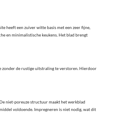
 heeft een zuiver witte basis met een zeer fijne,
sche en minimalistische keukens. Het blad brengt
 zonder de rustige uitstraling te verstoren. Hierdoor
. De niet-poreuze structuur maakt het werkblad
middel voldoende. Impregneren is niet nodig, wat dit