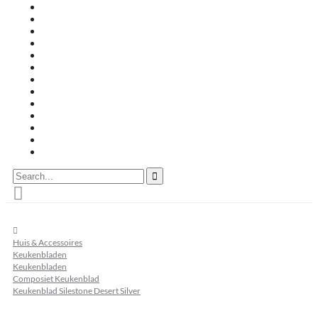
Travertin terrastegels
Zandsteen
Keramische terrastegels
Split & grind
Brievenbussen
Muurafdekkers
Tuinmeubelen
Buitenkeukens
Zwembadranden
Waalformaat
Restpartij tegels
Keramisch
Natuursteen
Search...
home
Huis & Accessoires
Keukenbladen
Keukenbladen
Composiet Keukenblad
Keukenblad Silestone Desert Silver