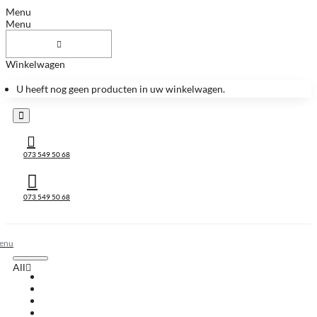
Menu
Menu
Winkelwagen
U heeft nog geen producten in uw winkelwagen.
073 549 50 68
073 549 50 68
All
All
Huis & Accessoires
Keukenbladen
Keukenbladen