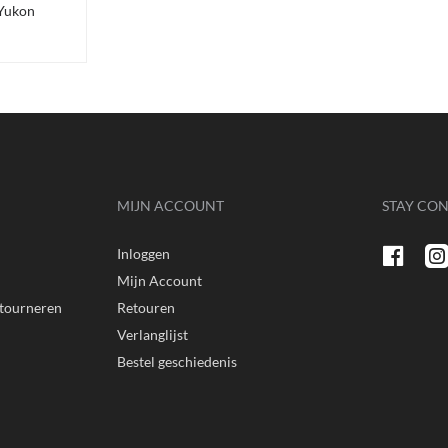
 Yukon
MIJN ACCOUNT
STAY CO
Inloggen
n
Mijn Account
etourneren
Retouren
Verlanglijst
Bestel geschiedenis