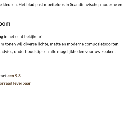
e kleuren. Het blad past moeiteloos in Scandinavische, moderne en
room
g in het echt bekijken?
m tonen wij diverse lichte, matte en moderne composietsoorten.
radvies, onderhoudstips en alle mogelijkheden voor uw keuken.
 met
een 9.3
oorraad leverbaar