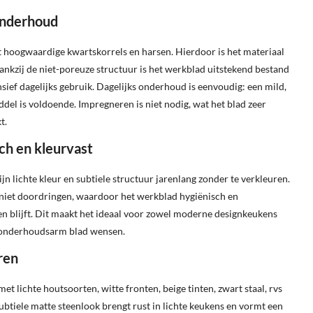
onderhoud
t hoogwaardige kwartskorrels en harsen. Hierdoor is het materiaal
 Dankzij de niet-poreuze structuur is het werkblad uitstekend bestand
nsief dagelijks gebruik. Dagelijks onderhoud is eenvoudig: een mild,
l is voldoende. Impregneren is niet nodig, wat het blad zeer
t.
ch en kleurvast
n lichte kleur en subtiele structuur jarenlang zonder te verkleuren.
 niet doordringen, waardoor het werkblad hygiënisch en
n blijft. Dit maakt het ideaal voor zowel moderne designkeukens
n onderhoudsarm blad wensen.
ren
t lichte houtsoorten, witte fronten, beige tinten, zwart staal, rvs
ubtiele matte steenlook brengt rust in lichte keukens en vormt een