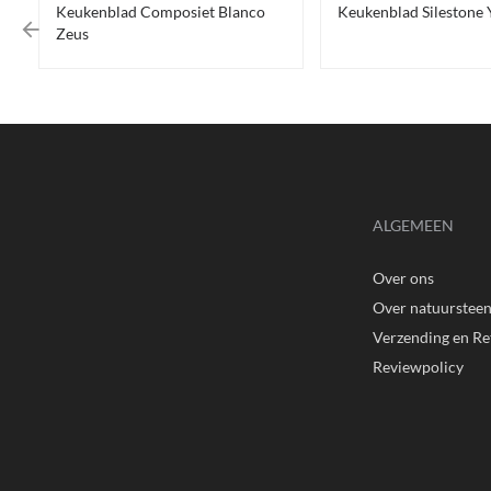
Keukenblad Composiet Blanco
Keukenblad Silestone
Zeus
ALGEMEEN
Over ons
Over natuurstee
Verzending en R
Reviewpolicy