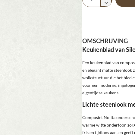
OMSCHRIJVING
Keukenblad van Sile
Een keukenblad van composie
en elegant matte steenlook z
wolkstructuur die het blad ee
voor een moderne, ingetogen 
eigentijdse keukens.
Lichte steenlook me
Composiet Nolita onderscheid
warme witte ondertoon zorge
fris en tijdloos aan, en geef