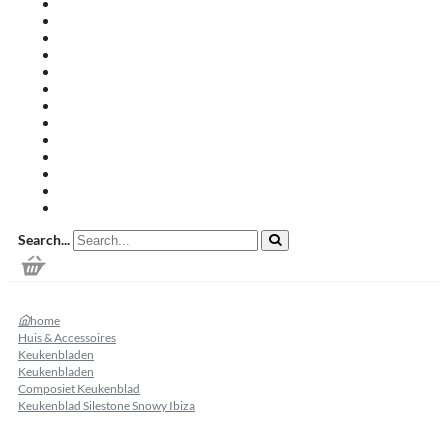
Travertin terrastegels
Zandsteen
Keramische terrastegels
Split & grind
Brievenbussen
Muurafdekkers
Tuinmeubelen
Buitenkeukens
Zwembadranden
Waalformaat
Restpartij tegels
Keramisch
Natuursteen
Search...
home
Huis & Accessoires
Keukenbladen
Keukenbladen
Composiet Keukenblad
Keukenblad Silestone Snowy Ibiza