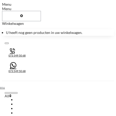
Menu
Menu
Winkelwagen
U heeft nog geen producten in uw winkelwagen.
073 549 50 68
073 549 50 68
All
All
Huis & Accessoires
Keukenbladen
Keukenbladen