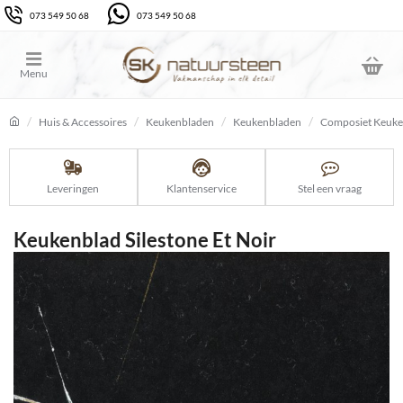
073 549 50 68
073 549 50 68
Huis & Accessoires
Keukenbladen
Keukenbladen
Composiet Keuke
home
Leveringen
Klantenservice
Stel een vraag
Keukenblad Silestone Et Noir