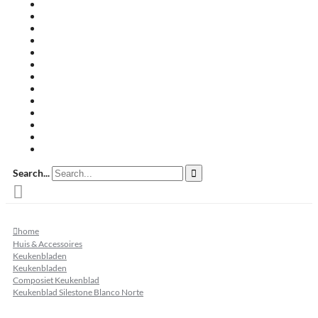
Travertin terrastegels
Zandsteen
Keramische terrastegels
Split & grind
Brievenbussen
Muurafdekkers
Tuinmeubelen
Buitenkeukens
Zwembadranden
Waalformaat
Restpartij tegels
Keramisch
Natuursteen
Search...
home
Huis & Accessoires
Keukenbladen
Keukenbladen
Composiet Keukenblad
Keukenblad Silestone Blanco Norte