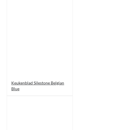
Keukenblad Silestone Belgian
Blue