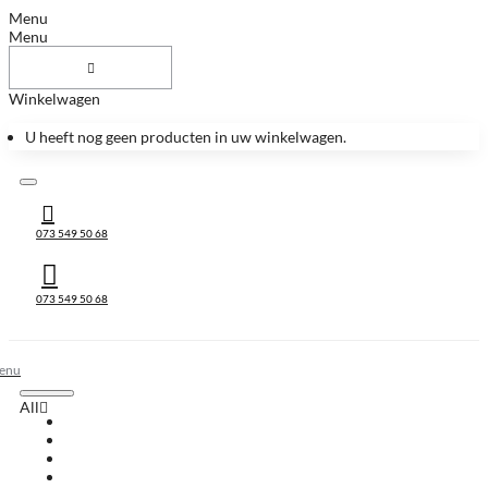
Menu
Menu
Winkelwagen
U heeft nog geen producten in uw winkelwagen.
073 549 50 68
073 549 50 68
All
All
Huis & Accessoires
Keukenbladen
Keukenbladen