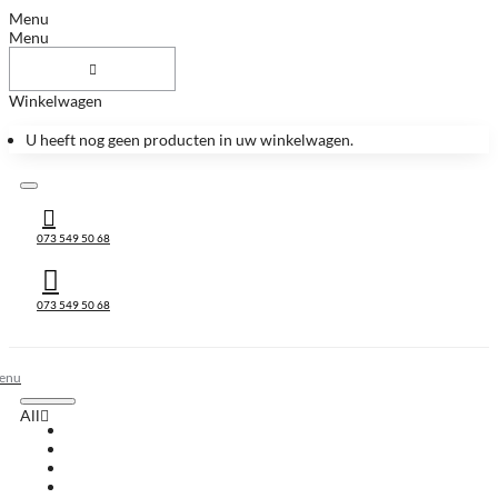
Menu
Menu
Winkelwagen
U heeft nog geen producten in uw winkelwagen.
073 549 50 68
073 549 50 68
All
All
Huis & Accessoires
Keukenbladen
Keukenbladen