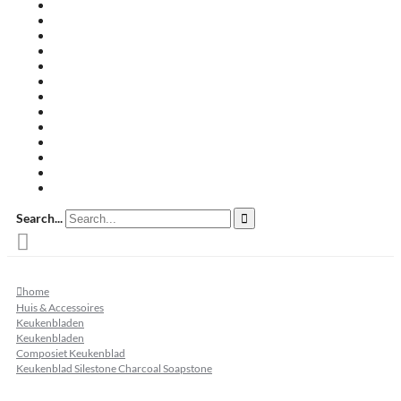
Travertin terrastegels
Zandsteen
Keramische terrastegels
Split & grind
Brievenbussen
Muurafdekkers
Tuinmeubelen
Buitenkeukens
Zwembadranden
Waalformaat
Restpartij tegels
Keramisch
Natuursteen
Search...
home
Huis & Accessoires
Keukenbladen
Keukenbladen
Composiet Keukenblad
Keukenblad Silestone Charcoal Soapstone