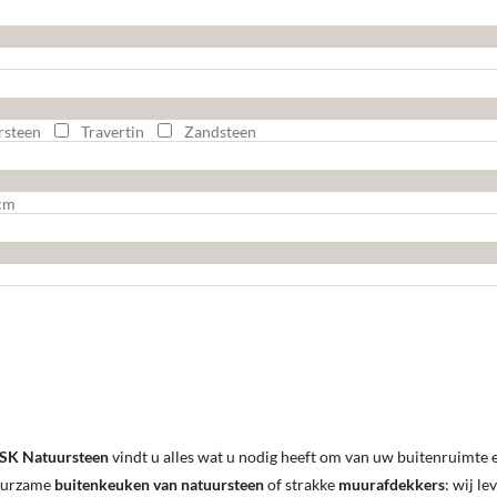
rsteen
Travertin
Zandsteen
 cm
SK Natuursteen
vindt u alles wat u nodig heeft om van uw buitenruimte e
duurzame
buitenkeuken van natuursteen
of strakke
muurafdekkers
: wij le