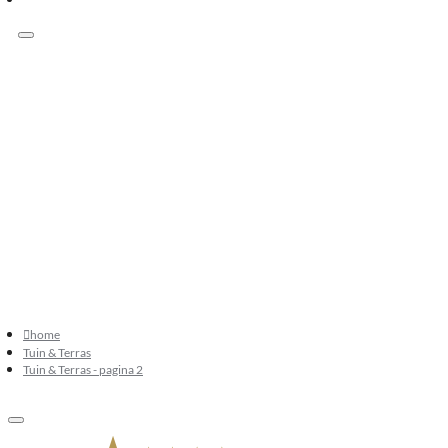
Klanten beoordelen ons met 9.3
073 549 50 68
verkoop@sknatuursteen.nl
073 549 50 68
home
Tuin & Terras
Tuin & Terras - pagina 2