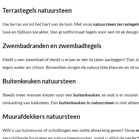
Terrastegels natuursteen
Uw terras vormt het hart van de tuin. Met onze
natuursteen terrastegel
luxe en tijdloos karakter. Van grootformaat tegels voor een strak design
Zwembadranden en zwembadtegels
Heeft u een zwembad of denkt u eraan er één te laten aanleggen? Dan z
tegen water en chloor. Bovendien zorgen de natuurlijke kleuren en struct
Buitenkeuken natuursteen
Steeds meer mensen kiezen voor een
buitenkeuken
, en wat is er mooie
omkasting van kalksteen. Een
buitenkeuken in natuursteen
is niet allee
Muurafdekkers natuursteen
Wilt u uw tuinmuren of schuttingen een nette afwerking geven? Onze
m
verschillende formaten en natuursteensoorten, zodat u altijd de perfecte