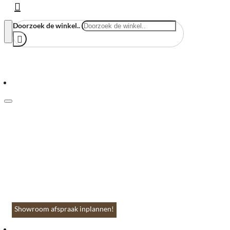
Doorzoek de winkel..
Menu
Home
Vloeren & Wanden
Huis & Accessoires
Tuin & Terras
Toebehoren
Contact
Showroom afspraak inplannen!
Menu