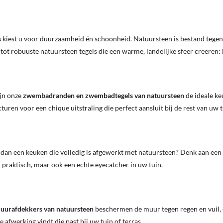
s
kiest u voor duurzaamheid én schoonheid. Natuursteen is bestand tegen w
 tot robuuste natuursteen tegels die een warme, landelijke sfeer creëren: 
ijn onze
zwembadranden en zwembadtegels van natuursteen
de ideale ke
uren voor een chique uitstraling die perfect aansluit bij de rest van uw t
r dan een keuken die volledig is afgewerkt met natuursteen? Denk aan een 
n praktisch, maar ook een echte eyecatcher in uw tuin.
uurafdekkers van natuursteen
beschermen de muur tegen regen en vuil, en
 afwerking vindt die past bij uw tuin of terras.