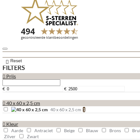
Reset
FILTERS
Prijs
€
€
40 x 60 x 2,5 cm
40 x 60 x 2,5 cm
1
Kleur
Aarde
Antraciet
Beige
Blauw
Brons
Bru
Zilver
Zwart