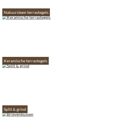
Natuursteen terrastegels
Keramische terrastegels
Split & grind