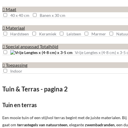
Maat
40 x 40 cm
Banen x 30 cm
Materiaal
Hardsteen
Keramiek
Leisteen
Marmer
Natuu
Special anpassad Totalhöjd
Vrije Lengtes x (4-8 cm) x 3-5
Toepassing
Indoor
Tuin & Terras - pagina 2
Tuin en terras
Een mooie tuin of een stijlvol terras begint met de juiste materialen. Bij
gaat om
terrastegels van natuursteen
, elegante
zwembadranden
, een 