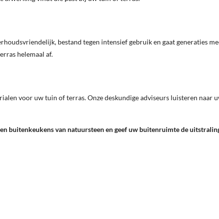
derhoudsvriendelijk, bestand tegen intensief gebruik en gaat generaties 
rras helemaal af.
rialen voor uw tuin of terras. Onze deskundige adviseurs luisteren naar u
 buitenkeukens van natuursteen en geef uw buitenruimte de uitstraling 