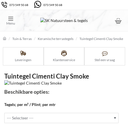
073 549 50 68
073 549 50 68
Tuin & Terras
Keramische terrastegels
Tuintegel Cimenti Clay Smoke
home
Leveringen
Klantenservice
Stel een vraag
Tuintegel Cimenti Clay Smoke
Beschikbare opties:
Tegels; per m² / Plint; per mtr