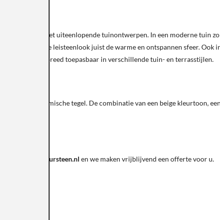
 combineren met uiteenlopende tuinontwerpen. In een moderne tuin zorgt 
rsterkt de beige leisteenlook juist de warme en ontspannen sfeer. Ook in
an Slate Beige breed toepasbaar in verschillende tuin- en terrasstijlen.
samen in één keramische tegel. De combinatie van een beige kleurtoon, ee
verkoop@sknatuursteen.nl
en we maken vrijblijvend een offerte voor u.