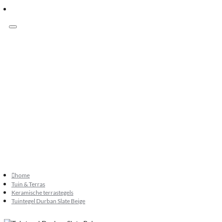
Menu
Klanten beoordelen ons met 9.3
073 549 50 68
verkoop@sknatuursteen.nl
073 549 50 68
home
Tuin & Terras
Keramische terrastegels
Tuintegel Durban Slate Beige