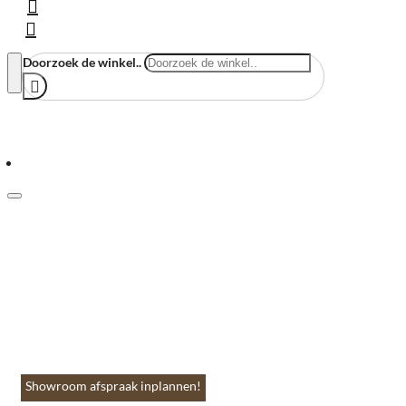
Doorzoek de winkel..
Menu
Home
Vloeren & Wanden
Huis & Accessoires
Tuin & Terras
Toebehoren
Contact
Showroom afspraak inplannen!