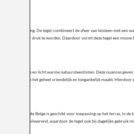
ng
ichtige uitstraling. De tegel combineert de sfeer van leisteen met een wa
lak levendig, zonder druk te worden. Daardoor vormt deze tegel een mooie 
ige, zandkleurige en licht warme natuursteentinten. Deze nuances geven h
 de beige ondertoon het geheel vriendelijk en toegankelijk maakt. Hierdoor
uik. Durban Slate Beige is geschikt voor toepassing op het terras, in de 
t, krasvast en vuilwerend, waardoor de tegel ook bij dagelijks gebruik mo
rking.