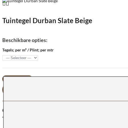
Tuintegel Durban Slate Beige
Beschikbare opties:
Tegels; per m² / Plint; per mtr
OFFERTE AANVRAGEN
OMSCHRIJVING
Terrastegel Durban Slate Beige