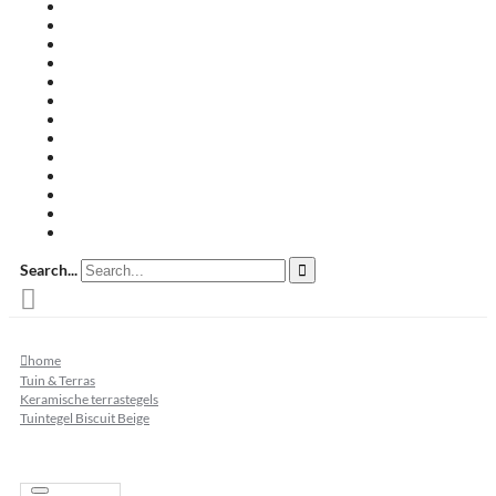
Travertin terrastegels
Zandsteen
Keramische terrastegels
Split & grind
Brievenbussen
Muurafdekkers
Tuinmeubelen
Buitenkeukens
Zwembadranden
Waalformaat
Restpartij tegels
Keramisch
Natuursteen
Search...
home
Tuin & Terras
Keramische terrastegels
Tuintegel Biscuit Beige