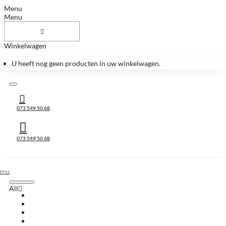
Menu
Menu
Winkelwagen
U heeft nog geen producten in uw winkelwagen.
073 549 50 68
073 549 50 68
All
All
Huis & Accessoires
Keukenbladen
Keukenbladen