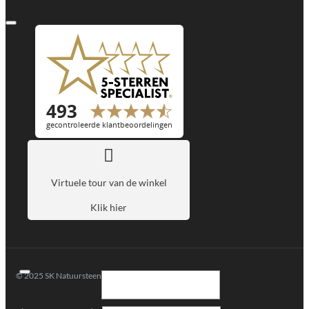
Virtuele tour van de winkel
Klik hier
© 2025 SK Natuursteen