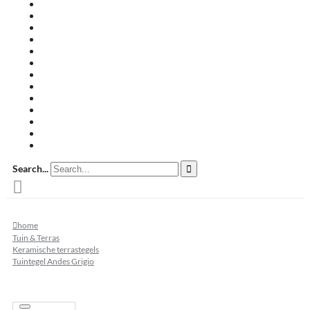
Travertin terrastegels
Zandsteen
Keramische terrastegels
Split & grind
Brievenbussen
Muurafdekkers
Tuinmeubelen
Buitenkeukens
Zwembadranden
Waalformaat
Restpartij tegels
Keramisch
Natuursteen
Search...
home
Tuin & Terras
Keramische terrastegels
Tuintegel Andes Grigio