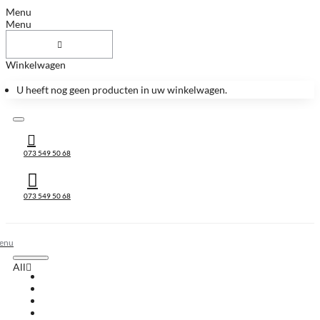
Menu
Menu
Winkelwagen
U heeft nog geen producten in uw winkelwagen.
073 549 50 68
073 549 50 68
All
All
Huis & Accessoires
Keukenbladen
Keukenbladen