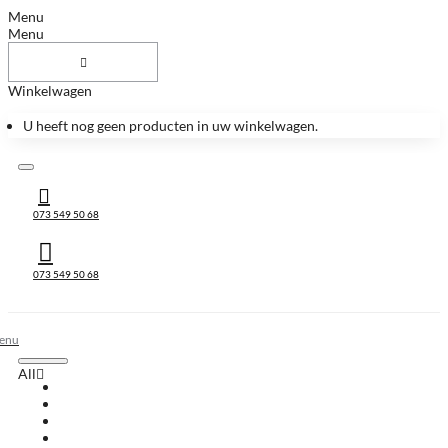
Menu
Menu
Winkelwagen
U heeft nog geen producten in uw winkelwagen.
073 549 50 68
073 549 50 68
All
All
Huis & Accessoires
Keukenbladen
Keukenbladen