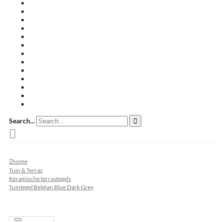
Travertin terrastegels
Zandsteen
Keramische terrastegels
Split & grind
Brievenbussen
Muurafdekkers
Tuinmeubelen
Buitenkeukens
Zwembadranden
Waalformaat
Restpartij tegels
Keramisch
Natuursteen
Search...
home
Tuin & Terras
Keramische terrastegels
Tuintegel Belgian Blue Dark Grey