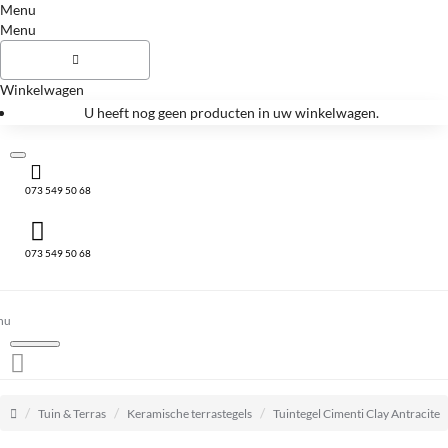
Menu
Menu
Winkelwagen
U heeft nog geen producten in uw winkelwagen.
073 549 50 68
073 549 50 68
home
Tuin & Terras
Keramische terrastegels
Tuintegel Cimenti Clay Antracite