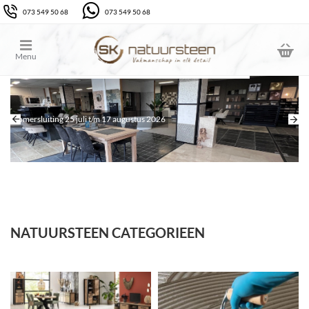
SK
073 549 50 68
073 549 50 68
Natuursteen
&
tegels
Zomersluiting 25 juli t/m 17 augustus 2026
NATUURSTEEN CATEGORIEEN