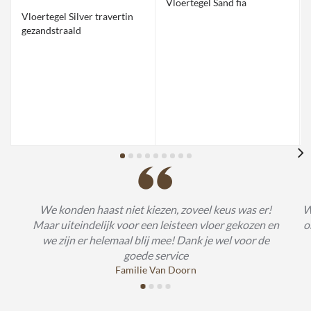
Vloertegel Sand fia
Vloertegel Silver travertin
gezandstraald
We konden haast niet kiezen, zoveel keus was er!
W
Maar uiteindelijk voor een leisteen vloer gekozen en
o
we zijn er helemaal blij mee! Dank je wel voor de
goede service
Familie Van Doorn