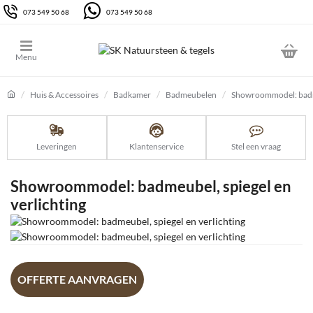
073 549 50 68
073 549 50 68
Huis & Accessoires
Badkamer
Badmeubelen
Showroommodel: badme
home
Leveringen
Klantenservice
Stel een vraag
Showroommodel: badmeubel, spiegel en
verlichting
-45%
OFFERTE AANVRAGEN