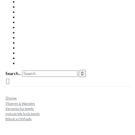
Travertin terrastegels
Zandsteen
Keramische terrastegels
Split & grind
Brievenbussen
Muurafdekkers
Tuinmeubelen
Buitenkeukens
Zwembadranden
Waalformaat
Restpartij tegels
Keramisch
Natuursteen
Search...
home
Vloeren & Wanden
Keramische tegels
Industriële look tegels
Bibulca Ofshade