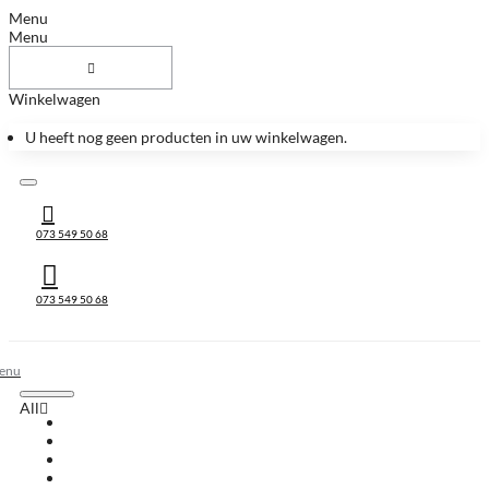
Menu
Menu
Winkelwagen
U heeft nog geen producten in uw winkelwagen.
073 549 50 68
073 549 50 68
All
All
Huis & Accessoires
Keukenbladen
Keukenbladen