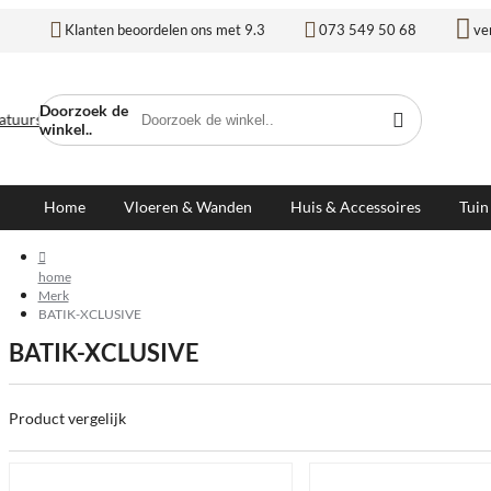
Klanten beoordelen ons met 9.3
073 549 50 68
ve
Doorzoek de
winkel..
Home
Vloeren & Wanden
Huis & Accessoires
Tuin
home
Merk
BATIK-XCLUSIVE
BATIK-XCLUSIVE
Product vergelijk