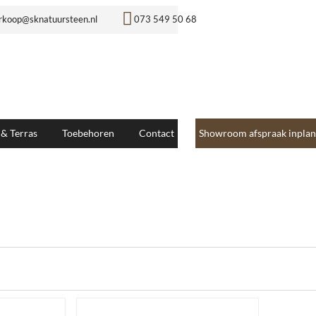
rkoop@sknatuursteen.nl
073 549 50 68
 & Terras
Toebehoren
Contact
Showroom afspraak inplan