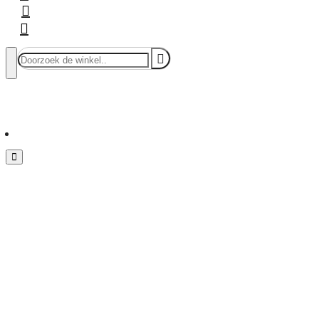
Doorzoek
de
winkel..
Menu
Home
Vloeren & Wanden
Huis & Accessoires
Tuin & Terras
Toebehoren