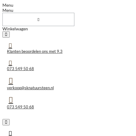
Menu
Menu
Winkelwagen
Klanten beoordelen ons met 9.3
073 549 50 68
verkoop@sknatuursteen.nl
073 549 50 68