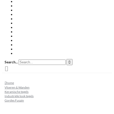
Travertin terrastegels
Zandsteen
Keramische terrastegels
Split & grind
Brievenbussen
Muurafdekkers
Tuinmeubelen
Buitenkeukens
Zwembadranden
Waalformaat
Restpartij tegels
Keramisch
Natuursteen
Search...
home
Vloeren & Wanden
Keramische tegels
Industriële look tegels
Gordes Fusain