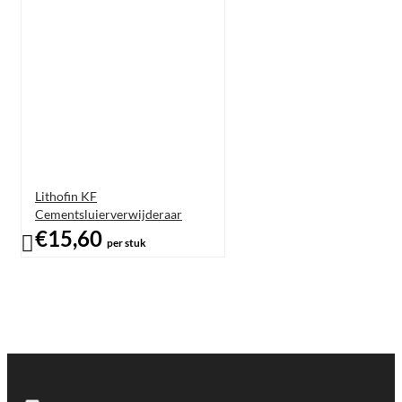
Lithofin KF
Cementsluierverwijderaar
€15,60
per stuk