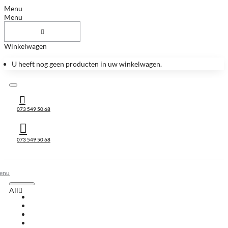
Menu
Menu
Winkelwagen
U heeft nog geen producten in uw winkelwagen.
073 549 50 68
073 549 50 68
All
All
Huis & Accessoires
Keukenbladen
Keukenbladen