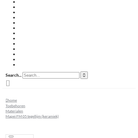
Travertin terrastegels
Zandsteen
Keramische terrastegels
Split & grind
Brievenbussen
Muurafdekkers
Tuinmeubelen
Buitenkeukens
Zwembadranden
Waalformaat
Restpartij tegels
Keramisch
Natuursteen
Search...
home
Toebehoren
Materialen
Mapei FM 05 tegellijm (keramiek)