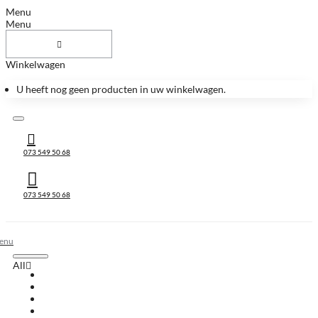
Menu
Menu
Winkelwagen
U heeft nog geen producten in uw winkelwagen.
073 549 50 68
073 549 50 68
All
All
Huis & Accessoires
Keukenbladen
Keukenbladen