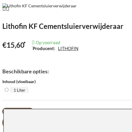
Lithofin KF Cementsluierverwijderaar
Op voorraad
€15,60
Producent:
LITHOFIN
Beschikbare opties:
Inhoud (vloeibaar)
1 Liter
BESTELLEN
OFFERTE AANVRAG