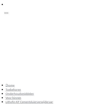
Menu
Klanten beoordelen ons met 9.3
073 549 50 68
verkoop@sknatuursteen.nl
073 549 50 68
home
Toebehoren
Onderhoudsmiddelen
Voor binnen
Lithofin KF Cementsluierverwijderaar