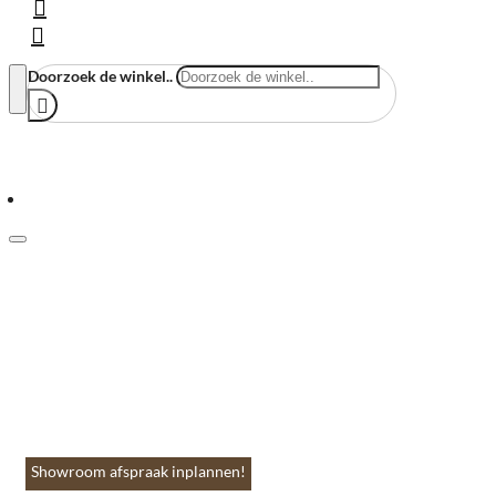
Doorzoek de winkel..
Menu
Home
Vloeren & Wanden
Huis & Accessoires
Tuin & Terras
Toebehoren
Contact
Showroom afspraak inplannen!