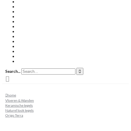
Travertin terrastegels
Zandsteen
Keramische terrastegels
Split & grind
Brievenbussen
Muurafdekkers
Tuinmeubelen
Buitenkeukens
Zwembadranden
Waalformaat
Restpartij tegels
Keramisch
Natuursteen
Search...
home
Vloeren & Wanden
Keramische tegels
Naturel look tegels
Origo Terra