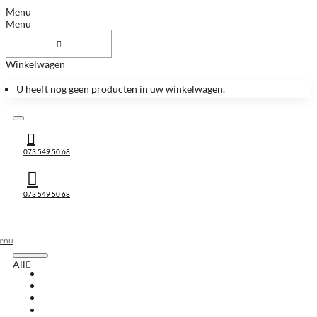
Menu
Menu
Winkelwagen
U heeft nog geen producten in uw winkelwagen.
073 549 50 68
073 549 50 68
All
All
Huis & Accessoires
Keukenbladen
Keukenbladen