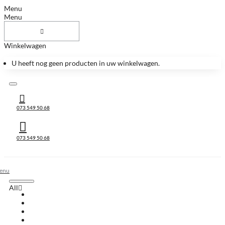
Menu
Menu
Winkelwagen
U heeft nog geen producten in uw winkelwagen.
073 549 50 68
073 549 50 68
All
All
Huis & Accessoires
Keukenbladen
Keukenbladen