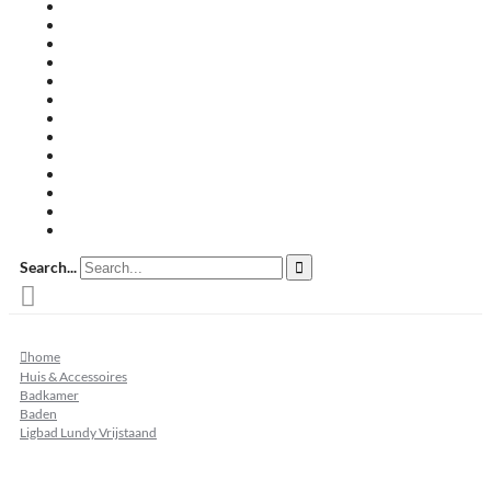
Travertin terrastegels
Zandsteen
Keramische terrastegels
Split & grind
Brievenbussen
Muurafdekkers
Tuinmeubelen
Buitenkeukens
Zwembadranden
Waalformaat
Restpartij tegels
Keramisch
Natuursteen
Search...
home
Huis & Accessoires
Badkamer
Baden
Ligbad Lundy Vrijstaand