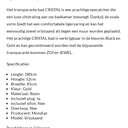
Het transparante bad CRISTAL is een prachtige eyecatcher die
een luxe uitstraling aan uw badkamer toevoegt. Dankzij de ovale
vorm biedt het een comfortabele ligervaring en kan het
eenvoudig zowel vrijstaand als tegen een muur worden geplaatst.
Het prachtige CRISTAL bad is verkrijgbaar in de kleuren Black en
Gold en kan gecombineerd worden met de bijpassende
transparante kommen ZOI en JEWEL.
Specificaties:
Lengte: 180cm
Hoogte: 52cm
Breedte: 85cm
Kleur: Gold
Materiaal: Resin
Inclusief plug: Ja
Inclusief sifon: Nee
Overloop: Nee
Producent: Mondiaz
Model: Vrijstaand
Beschikbaar in 2 kleuren.