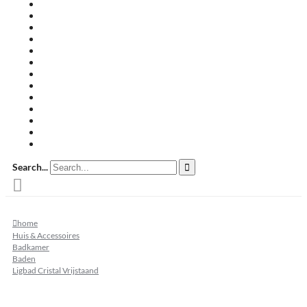
Travertin terrastegels
Zandsteen
Keramische terrastegels
Split & grind
Brievenbussen
Muurafdekkers
Tuinmeubelen
Buitenkeukens
Zwembadranden
Waalformaat
Restpartij tegels
Keramisch
Natuursteen
Search...
home
Huis & Accessoires
Badkamer
Baden
Ligbad Cristal Vrijstaand