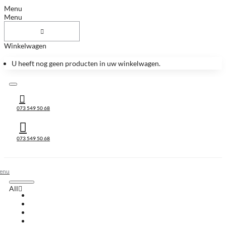
Menu
Menu
Winkelwagen
U heeft nog geen producten in uw winkelwagen.
073 549 50 68
073 549 50 68
All
All
Huis & Accessoires
Keukenbladen
Keukenbladen