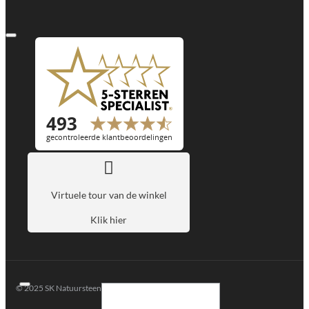
Virtuele tour van de winkel
Klik hier
© 2025 SK Natuursteen